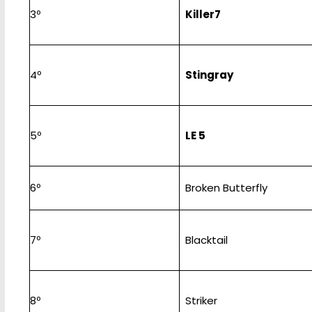
3º
Killer7
4º
Stingray
5º
LE 5
6º
Broken Butterfly
7º
Blacktail
8º
Striker