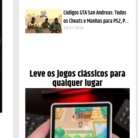
Códigos GTA San Andreas: Todos
os Cheats e Manhas para PS2, PC,
Xbox e Celular
28.07.2026
Leve os jogos clássicos para
qualquer lugar