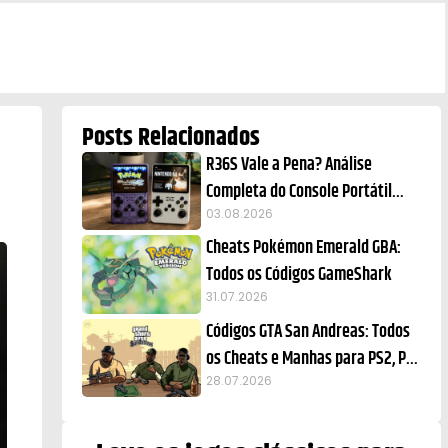
Posts Relacionados
R36S Vale a Pena? Análise
Completa do Console Portátil
Retrô
03.08.2026
Cheats Pokémon Emerald GBA:
Todos os Códigos GameShark
31.07.2026
Códigos GTA San Andreas: Todos
os Cheats e Manhas para PS2, PC,
Xbox e Celular
28.07.2026